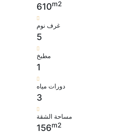
m2
610
غرف نوم
5
مطبخ
1
دورات مياه
3
مساحة الشقة
m2
156